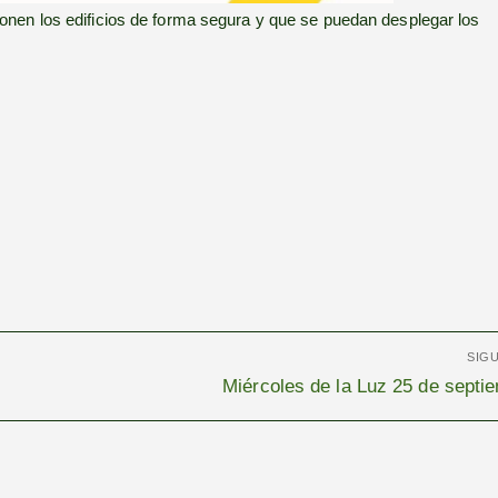
nen los edificios de forma segura y que se puedan desplegar los
SIG
Entrada
Miércoles de la Luz 25 de septi
siguiente: