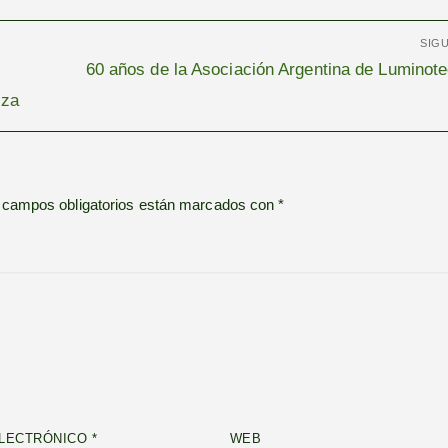
SIG
Entrada
60 años de la Asociación Argentina de Luminote
siguiente:
oza
 campos obligatorios están marcados con
*
LECTRÓNICO
*
WEB