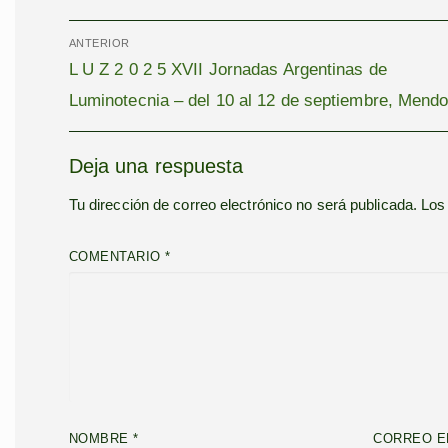
Navegación
de
entradas
ANTERIOR
Entrada
L U Z 2 0 2 5 XVII Jornadas Argentinas de
anterior:
Luminotecnia – del 10 al 12 de septiembre, Mend
Deja una respuesta
Tu dirección de correo electrónico no será publicada.
Los
COMENTARIO
*
NOMBRE
*
CORREO E